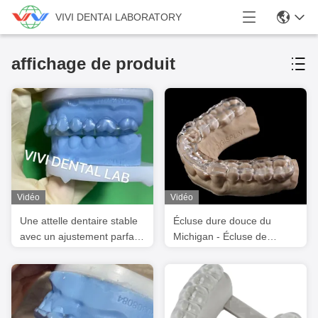
VIVI DENTAI LABORATORY
affichage de produit
Vidéo
Vidéo
Une attelle dentaire stable
Écluse dure douce du
avec un ajustement parfait
Michigan - Écluse de
et une qualité
morsure certifiée FDA
professionnelle
rentable pour l'utilisation
dentaire