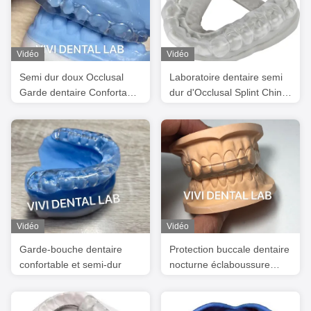
Vidéo
Vidéo
Semi dur doux Occlusal
Laboratoire dentaire semi
Garde dentaire Confortable
dur d'Occlusal Splint China
Certifié FDA
de garde de nuit
Vidéo
Vidéo
Garde-bouche dentaire
Protection buccale dentaire
confortable et semi-dur
nocturne éclaboussure
occlusale écodent bonne
tenue haute esthétique