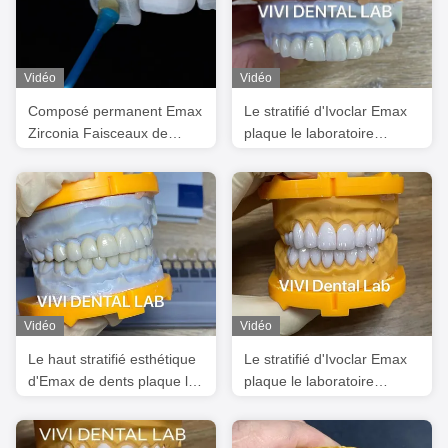
Vidéo
Vidéo
Composé permanent Emax
Le stratifié d'Ivoclar Emax
Zirconia Faisceaux de
plaque le laboratoire
stratification dentaire
dentaire de haut niveau
professionnel translucide
de la Chine
Vidéo
Vidéo
Le haut stratifié esthétique
Le stratifié d'Ivoclar Emax
d'Emax de dents plaque le
plaque le laboratoire
laboratoire dentaire de la
dentaire de la Chine de
Chine de translucidité
translucidité élevée
incisive