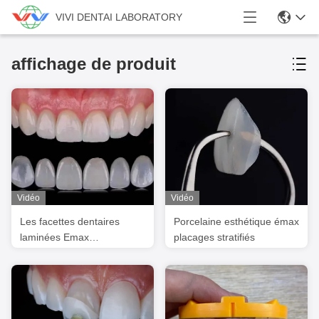
VIVI DENTAI LABORATORY
affichage de produit
Vidéo
Vidéo
Les facettes dentaires
Porcelaine esthétique émax
laminées Emax
placages stratifiés
transparentes / les facettes
dentaires en porcelaine
sont homologuées ISO