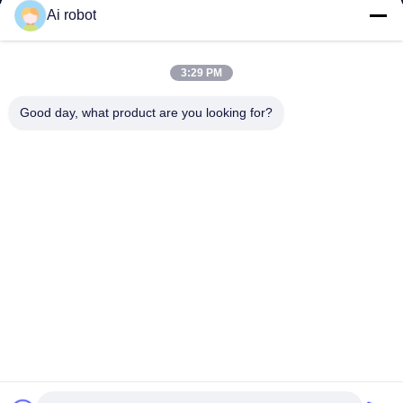
Porcelaine esthétique émax placages stratifiés
Ai robot
Contactez-nous maintenant
Apprenez davantage
#
Le pont dentaire Emax
#
Veneurs dentaires en porcelaine
3:29 PM
#
Veneurs de zirconium émax
Good day, what product are you looking for?
Laminés et placages
2026-05-12
34 points de vue
Nom du produit:Porcelaine Définition: Les facettes sont des
Voir plus
traitements dentaires cosmétiques qui peuvent restaurer un sourire
naturel et beau.Les facettes sont capables de corriger de nombreux
d...
Voir plus
Messages du visiteur
Laissez un message
Slide up to Next
Release to Next
Partager à