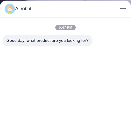
Dispositif de ronflement dorsale en laboratoire dentaire en Chine
Ai robot
Contactez-nous maintenant
Apprenez davantage
#
Modèle d'étude des dents dentaires
5:47 PM
#
Fonctionnel par fil de lumière alternatif
#
Aligneurs corrects clairs
Good day, what product are you looking for?
Laboratoire dentaire orthodontique
2026-05-28
12 points de vue
L'appareil de ronflement dorsal, également appelé appareil
Voir plus
de ronflement de requin, est un appareil dentaire en deux pièces
fabriqué sur mesure. Il aide à réduire le ronflement en repoussant
doucement ...
Voir plus
Messages du visiteur
Laissez un message
Slide up to Next
Release to Next
Partager à