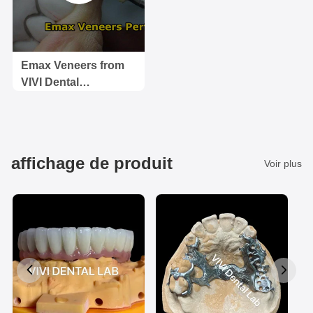
Emax Veneers from
VIVI Dental
Laboratory China
VIVI Dental Lab is
one of the top dental
labs in China, and is
affichage de produit
Voir plus
full-serviced, ISO
certified professional
lab.