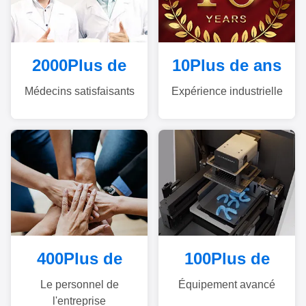
2000
Plus de
10
Plus de ans
Médecins satisfaisants
Expérience industrielle
400
Plus de
100
Plus de
Le personnel de
Équipement avancé
l'entreprise