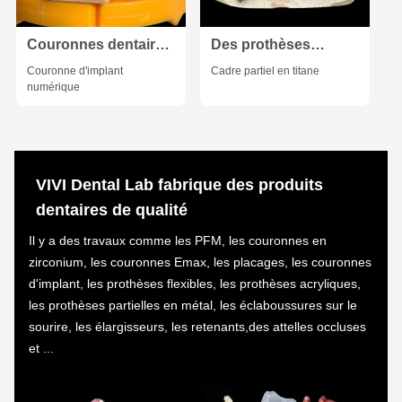
Couronnes dentaires
Des prothèses
numériques
partielles en titane
Couronne d'implant
Cadre partiel en titane
esthétiques
légères du
numérique
couronne translucide
laboratoire dentaire
d'implant dentaire
chinois.
VIVI Dental Lab fabrique des produits
dentaires de qualité
Il y a des travaux comme les PFM, les couronnes en
zirconium, les couronnes Emax, les placages, les couronnes
d'implant, les prothèses flexibles, les prothèses acryliques,
les prothèses partielles en métal, les éclaboussures sur le
sourire, les élargisseurs, les retenants,des attelles occluses
et ...