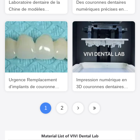
Laboratoire dentaire de la
Des couronnes dentaires
Chine de modèles
numériques précises en
orthodontiques
zirconium et un pont
d'implant de la bouche
Urgence Remplacement
Impression numérique en
d'implants de couronne
3D couronnes dentaires
dentaire temporaire
dentiste professionnel
précis
1
2