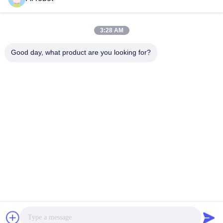
LABORATORY
3:28 AM
Good day, what product are you looking for?
VIVI Dental Lab est un laboratoire de haut niveau à service
complet de Shenzhen, en Chine. C'est l'un des meilleurs
laboratoires dentaires certifiés CE, ISO et FDA et équipés
de machines modernes. C'est l'engagement envers la
haute qualité, les délais d'exécution rapides et les services
professionnels a remporté de nombreux retours positifs
des marchés européens et américains.
Politique De Confidentialité
|
Plan Du Site
| Bonne qualité de la
Chine Laboratoire dentaire chinois fournisseur. 2022-2026
VIVI
DENTAI LABORATORY
. Tous droits réservés.