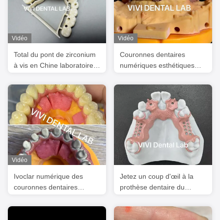
Vidéo
Vidéo
Total du pont de zirconium
Couronnes dentaires
à vis en Chine laboratoire
numériques esthétiques
dentaire
couronne translucide
d'implant dentaire
Vidéo
Ivoclar numérique des
Jetez un coup d'œil à la
couronnes dentaires
prothèse dentaire du
Processus Noritake
laboratoire dentaire chinois.
Porcelaine haute précision