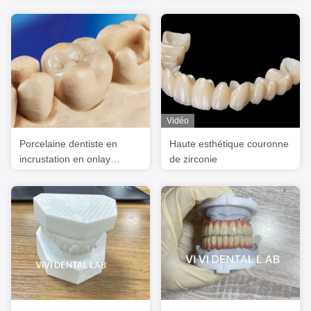
augmenter la morsure
prothèses dentaires Ivoclar
verticale
Scheftner sur les
abutments en titane
Vidéo
Porcelaine dentiste en
Haute esthétique couronne
incrustation en onlay
de zirconie
zirconia Emax haute
esthétique FDA approuvé