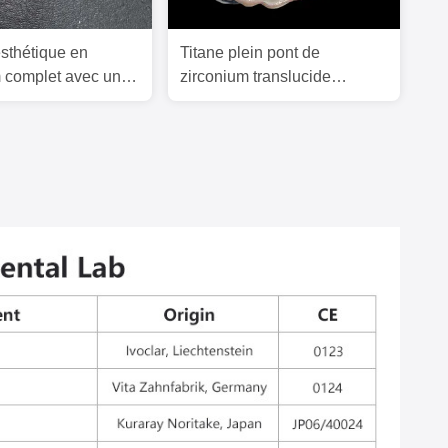
sthétique en
Titane plein pont de
m complet avec une
zirconium translucide
itane vissée,
dentaire sur la barre
 d'un laboratoire
d'implant
chinois.