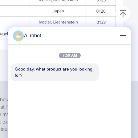
Ai robot
7:59 AM
Good day, what product are you looking 
for?
aboratoire de haut niveau à service complet de
 l'un des meilleurs laboratoires dentaires certifiés CE,
e machines modernes. C'est l'engagement envers la
 d'exécution rapides et les services professionnels a
tours positifs des marchés européens et américains.