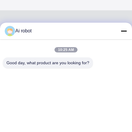
Ai robot
VIVI DENTAI
LABORATORY
10:25 AM
Good day, what product are you looking for?
VIVI Dental Lab est un laboratoire de haut niveau à service
complet de Shenzhen, en Chine. C'est l'un des meilleurs
laboratoires dentaires certifiés CE, ISO et FDA et équipés
de machines modernes. C'est l'engagement envers la
haute qualité, les délais d'exécution rapides et les services
professionnels a remporté de nombreux retours positifs
des marchés européens et américains.