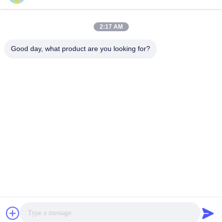
LABORATORY
2:17 AM
Good day, what product are you looking for?
VIVI Dental Lab est un laboratoire de haut niveau à service
complet de Shenzhen, en Chine. C'est l'un des meilleurs
laboratoires dentaires certifiés CE, ISO et FDA et équipés
de machines modernes. C'est l'engagement envers la
haute qualité, les délais d'exécution rapides et les services
professionnels a remporté de nombreux retours positifs
des marchés européens et américains.
Politique De Confidentialité
|
Plan Du Site
| Bonne qualité de la
Chine Laboratoire dentaire chinois fournisseur. 2022-2026
VIVI
DENTAI LABORATORY
. Tous droits réservés.