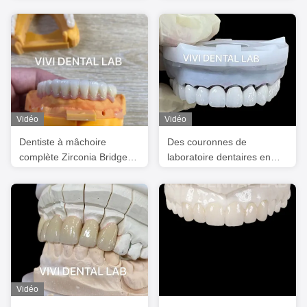
précises Ivoclar Esthétique
résistantes
Couronnes en zirconium
Naturel
Vidéo
Vidéo
Dentiste à mâchoire
Des couronnes de
complète Zirconia Bridge
laboratoire dentaires en
Implantation de couronne
zirconium blanc 3D PRO
Translucide Esthétique
PFZ Noritake Porcelaine
Vidéo