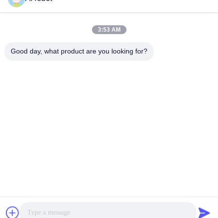
LABORATORY
3:53 AM
Good day, what product are you looking for?
VIVI Dental Lab est un laboratoire de haut niveau à service
complet de Shenzhen, en Chine. C'est l'un des meilleurs
laboratoires dentaires certifiés CE, ISO et FDA et équipés
de machines modernes. C'est l'engagement envers la
haute qualité, les délais d'exécution rapides et les services
professionnels a remporté de nombreux retours positifs
des marchés européens et américains.
Politique De Confidentialité
|
Plan Du Site
| Bonne qualité de la
Chine Laboratoire dentaire chinois fournisseur. 2022-2026
VIVI
DENTAI LABORATORY
. Tous droits réservés.