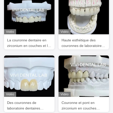
Vidéo
Vidéo
La couronne dentaire en
Haute esthétique des
zirconium en couches et la
couronnes de laboratoire
translucide 3D PRO
dentaire en zirconium avec
porcelaine en couches
Vidéo
Vidéo
Des couronnes de
Couronne et pont en
laboratoire dentaires
zirconium en couches