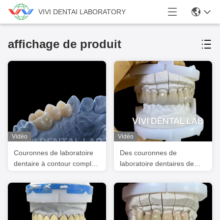
VIVI DENTAI LABORATORY
affichage de produit
Vidéo
Vidéo
Couronnes de laboratoire
Des couronnes de
dentaire à contour complet
laboratoire dentaires de
à haute translucide
précision esthétiques en
porcelaine de zirconium
couronne dentaire