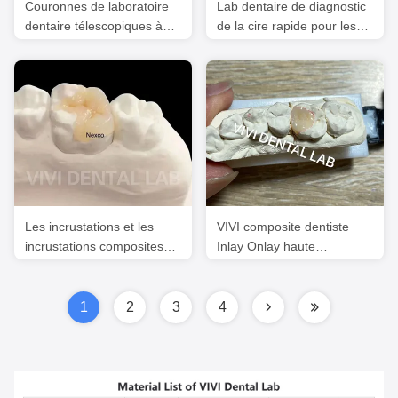
Couronnes de laboratoire
Lab dentaire de diagnostic
dentaire télescopiques à
de la cire rapide pour les
couche unique
placages Certification ISO
professionnelle
Les incrustations et les
VIVI composite dentiste
incrustations composites
Inlay Onlay haute
dentaires Ivoclar Nexco
esthétique certifié ISO
haute esthétique
1
2
3
4