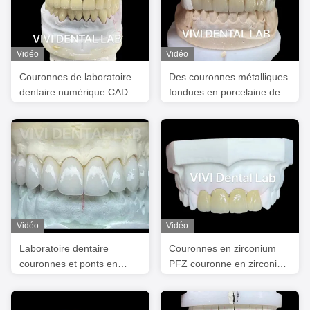
Vidéo
Vidéo
Couronnes de laboratoire
Des couronnes métalliques
dentaire numérique CAD
fondues en porcelaine de
CAM Translucide couronne
Zriconia en couches
en zirconium en couches
Vidéo
Vidéo
Laboratoire dentaire
Couronnes en zirconium
couronnes et ponts en
PFZ couronne en zirconium
zirconium professionnel
en porcelaine couronne
stable
dentaire couronne