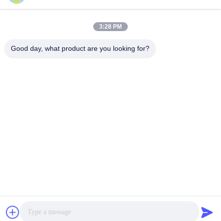
LABORATORY
3:28 PM
Good day, what product are you looking for?
VIVI Dental Lab est un laboratoire de haut niveau à service
complet de Shenzhen, en Chine. C'est l'un des meilleurs
laboratoires dentaires certifiés CE, ISO et FDA et équipés
de machines modernes. C'est l'engagement envers la
haute qualité, les délais d'exécution rapides et les services
professionnels a remporté de nombreux retours positifs
des marchés européens et américains.
Politique De Confidentialité
|
Plan Du Site
| Bonne qualité de la
Chine Laboratoire dentaire chinois fournisseur. 2022-2026
VIVI
DENTAI LABORATORY
. Tous droits réservés.