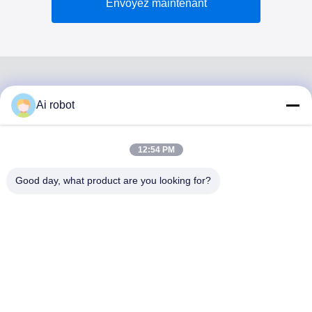
Envoyez maintenant
Ai robot
VIVI DENTAI
LABORATORY
12:54 PM
Good day, what product are you looking for?
VIVI Dental Lab est un laboratoire de haut niveau à service
complet de Shenzhen, en Chine. C'est l'un des meilleurs
laboratoires dentaires certifiés CE, ISO et FDA et équipés
de machines modernes. C'est l'engagement envers la
haute qualité, les délais d'exécution rapides et les services
professionnels a remporté de nombreux retours positifs