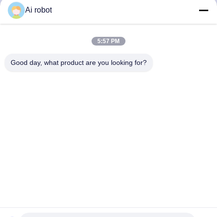
Ai robot
VIVI DENTAI
LABORATORY
5:57 PM
Good day, what product are you looking for?
VIVI Dental Lab est un laboratoire de haut niveau à service
complet de Shenzhen, en Chine. C'est l'un des meilleurs
laboratoires dentaires certifiés CE, ISO et FDA et équipés
de machines modernes. C'est l'engagement envers la
haute qualité, les délais d'exécution rapides et les services
professionnels a remporté de nombreux retours positifs
des marchés européens et américains.
Politique De Confidentialité
|
Plan Du Site
| Bonne qualité de la
Chine Laboratoire dentaire chinois fournisseur. 2022-2026
VIVI