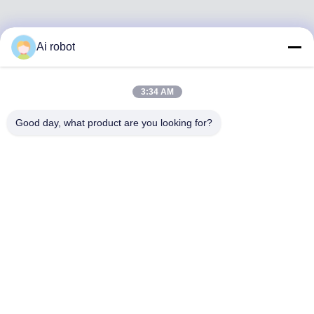
Ai robot
VIVI DENTAI
LABORATORY
3:34 AM
Good day, what product are you looking for?
VIVI Dental Lab est un laboratoire de haut niveau à service
complet de Shenzhen, en Chine. C'est l'un des meilleurs
laboratoires dentaires certifiés CE, ISO et FDA et équipés
de machines modernes. C'est l'engagement envers la
haute qualité, les délais d'exécution rapides et les services
professionnels a remporté de nombreux retours positifs
des marchés européens et américains.