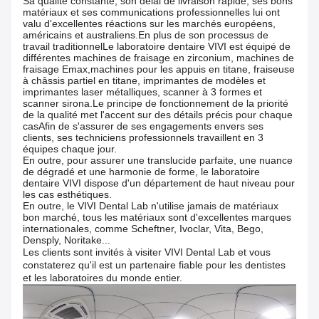
Sa qualité constante, son délai de livraison rapide, ses bons
matériaux et ses communications professionnelles lui ont
valu d'excellentes réactions sur les marchés européens,
américains et australiens.En plus de son processus de
travail traditionnelLe laboratoire dentaire VIVI est équipé de
différentes machines de fraisage en zirconium, machines de
fraisage Emax,machines pour les appuis en titane, fraiseuse
à châssis partiel en titane, imprimantes de modèles et
imprimantes laser métalliques, scanner à 3 formes et
scanner sirona.Le principe de fonctionnement de la priorité
de la qualité met l'accent sur des détails précis pour chaque
casAfin de s'assurer de ses engagements envers ses
clients, ses techniciens professionnels travaillent en 3
équipes chaque jour.
En outre, pour assurer une translucide parfaite, une nuance
de dégradé et une harmonie de forme, le laboratoire
dentaire VIVI dispose d'un département de haut niveau pour
les cas esthétiques.
En outre, le VIVI Dental Lab n'utilise jamais de matériaux
bon marché, tous les matériaux sont d'excellentes marques
internationales, comme Scheftner, Ivoclar, Vita, Bego,
Densply, Noritake...
Les clients sont invités à visiter VIVI Dental Lab et vous
constaterez qu'il est un partenaire fiable pour les dentistes
et les laboratoires du monde entier.