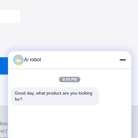
Ai robot
8:50 PM
Good day, what product are you looking 
for?
aboratoire de haut niveau à service complet de
 l'un des meilleurs laboratoires dentaires certifiés CE,