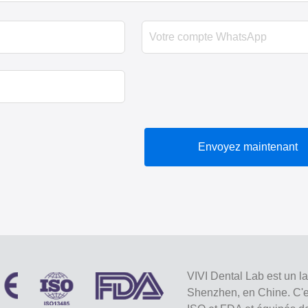
Envoyez maintenant
VIVI Dental Lab est un l
Shenzhen, en Chine. C'est