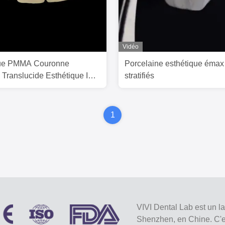
Vidéo
que PMMA Couronne
Porcelaine esthétique émax
e Translucide Esthétique IPS
stratifiés
uronne
1
VIVI Dental Lab est un l
Shenzhen, en Chine. C'est