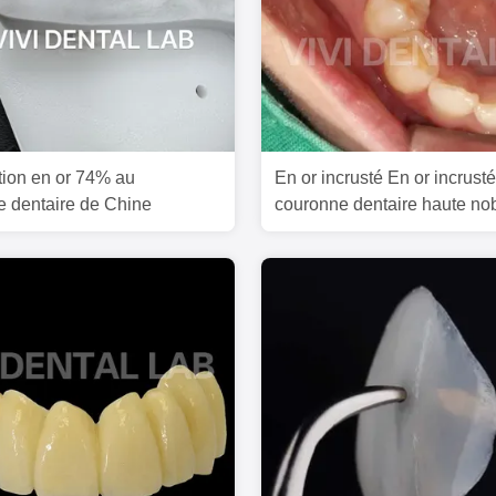
ation en or 74% au
En or incrusté En or incrusté
re dentaire de Chine
couronne dentaire haute no
jaune Ni être libre