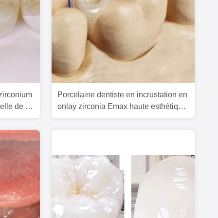
zirconium
Porcelaine dentiste en incrustation en
elle de la
onlay zirconia Emax haute esthétique
FDA approuvé