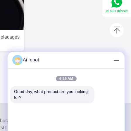
Je suis désolé.
 placages
Ai robot
6:29 AM
Good day, what product are you looking 
for?
aboratoire de haut niveau à service complet de
 l'un des meilleurs laboratoires dentaires certifiés CE,