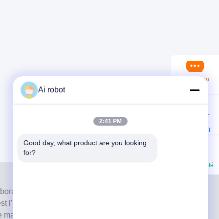
Service en
ligne
Ai robot
Contactez-
2:41 PM
nous
maintenant
Good day, what product are you looking 
for?
Je suis désolé.
aboratoire de haut niveau à service complet de
 l'un des meilleurs laboratoires dentaires certifiés CE,
e machines modernes. C'est l'engagement envers la