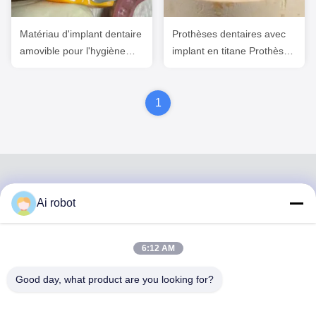
Matériau d'implant dentaire
Prothèses dentaires avec
amovible pour l'hygiène
implant en titane Prothèses
buccale
dentaires ivoclaires
précises sur les implants
1
Ai robot
VIVI DENTAI
LABORATORY
6:12 AM
Good day, what product are you looking for?