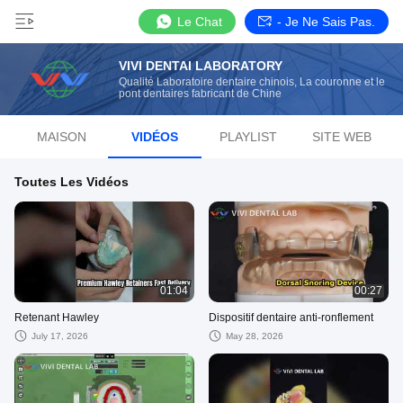
Le Chat
- Je Ne Sais Pas.
VIVI DENTAI LABORATORY
Qualité Laboratoire dentaire chinois, La couronne et le
pont dentaires fabricant de Chine
MAISON
VIDÉOS
PLAYLIST
SITE WEB
Toutes Les Vidéos
01:04
00:27
Retenant Hawley
Dispositif dentaire anti-ronflement
July 17, 2026
May 28, 2026