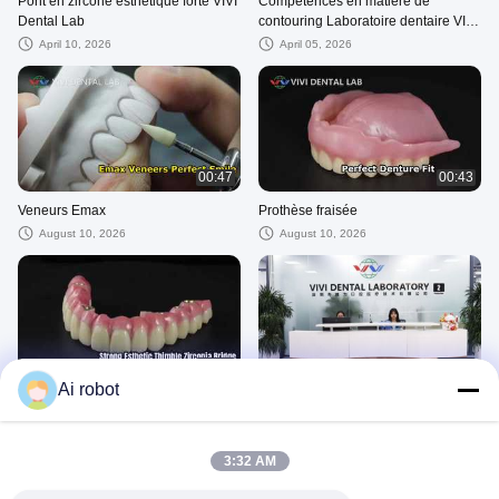
Pont en zircone esthétique forte VIVI
Compétences en matière de
Dental Lab
contouring Laboratoire dentaire VIVI
Chine
April 10, 2026
April 05, 2026
00:47
00:43
Veneurs Emax
Prothèse fraisée
August 10, 2026
August 10, 2026
00:47
01:20
Ai robot
Pont en zircone dé à coudre
Vidéo promotionnelle (durée de
courte durée)2
August 10, 2026
August 10, 2026
3:32 AM